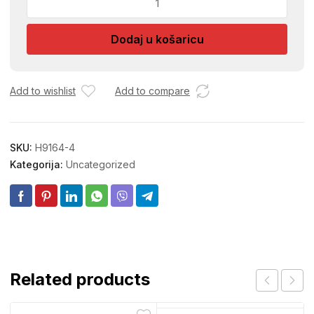
BAKARNA
5/8
Dodaj u košaricu
15mm
količina
Add to wishlist
Add to compare
SKU:
H9164-4
Kategorija:
Uncategorized
Related products