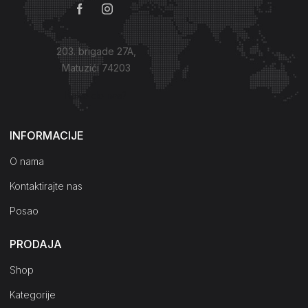
203. brigade 27A,
Matuzići 74203
Kako do nas?
INFORMACIJE
O nama
Kontaktirajte nas
Posao
PRODAJA
Shop
Kategorije