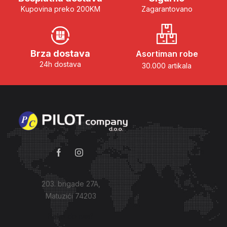
Kupovina preko 200KM
Zagarantovano
Brza dostava
Asortiman robe
24h dostava
30.000 artikala
203. brigade 27A,
Matuzići 74203
Kako do nas?