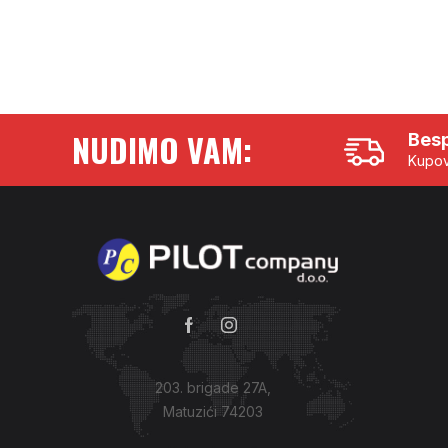
NUDIMO VAM:
Besp
Kupov
203. brigade 27A,
Matuzići 74203