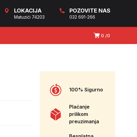
LOKACIJA
POZOVITE NAS
Matuzići 74203
032 691-266
0
0
100% Sigurno
Plaćanje
prilikom
preuzimanja
Besplatna