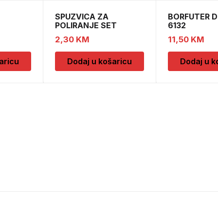
SPUZVICA ZA
BORFUTER D
POLIRANJE SET
6132
 OKVIRA
2,30
KM
11,50
KM
aricu
Dodaj u košaricu
Dodaj u k