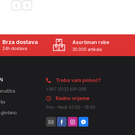
Brza dostava
Asortiman robe
24h dostava
30.000 artikala
N
Treba vam pomoć?
+387 (0)32 691-266
arudžba
Radno vrijeme
lja
Pon - Ned: 07:00 - 19:00
 gledano