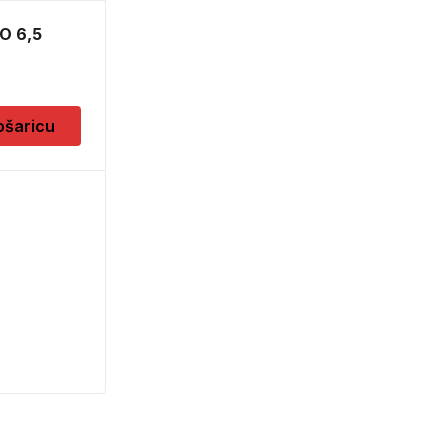
O 6,5
ošaricu
LED 35W GU10 WW
230V 36D ND 1BC/4
5,60
KM
Dodaj u košaricu