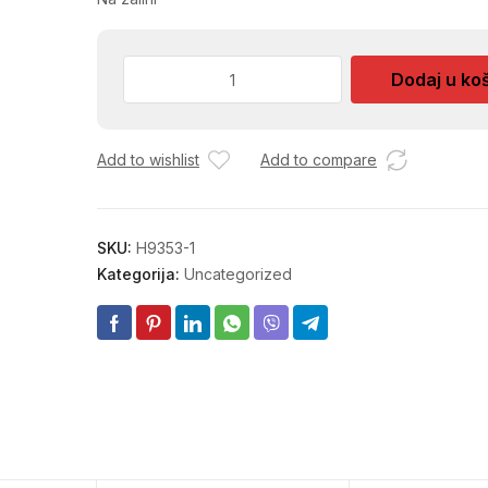
CETKICE
Dodaj u ko
MK
CB-
100
Add to wishlist
Add to compare
količina
SKU:
H9353-1
Kategorija:
Uncategorized