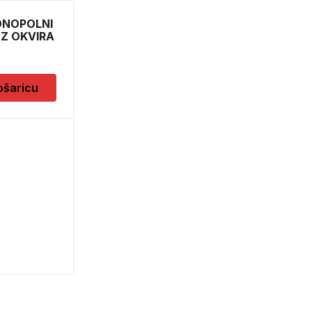
DNOPOLNI
FOIL 90X1500
EZ OKVIRA
6,70
KM
ošaricu
Dodaj u košaricu