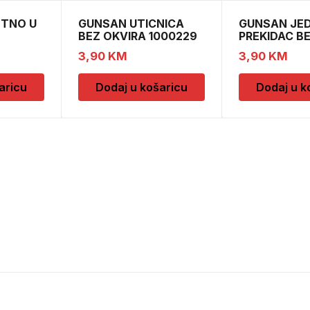
ETNO U
GUNSAN UTICNICA
GUNSAN JE
BEZ OKVIRA 1000229
PREKIDAC B
11
3,90
KM
3,90
KM
aricu
Dodaj u košaricu
Dodaj u k