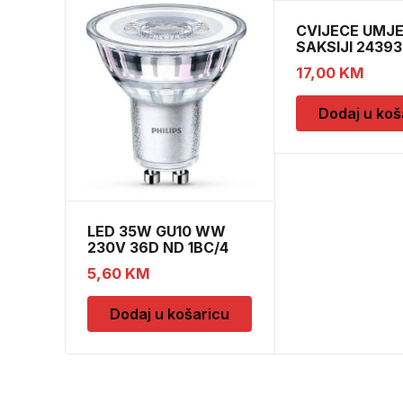
CVIJECE UMJ
SAKSIJI 24393
CH52439
17,00
KM
Dodaj u koš
LED 35W GU10 WW
230V 36D ND 1BC/4
5,60
KM
Dodaj u košaricu