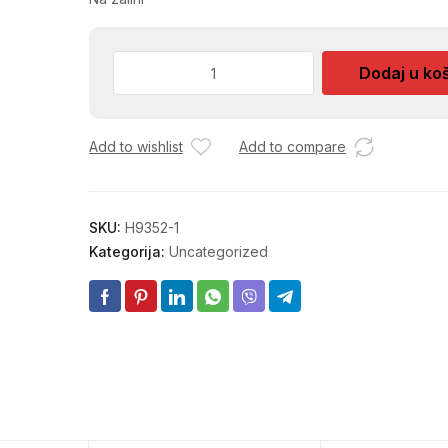
BRUS
Dodaj u ko
BUSILICE
SMIGL
60
Add to wishlist
Add to compare
30X25
količina
SKU:
H9352-1
Kategorija:
Uncategorized