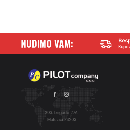
NUDIMO VAM:
Besp
Kupov
203. brigade 27A,
Matuzići 74203