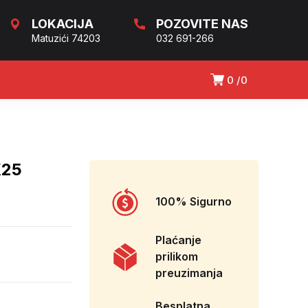
LOKACIJA
POZOVITE NAS
Matuzići 74203
032 691-266
0
0
X25
100% Sigurno
Plaćanje
prilikom
preuzimanja
Besplatna