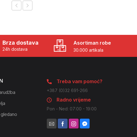
Brza dostava
Asortiman robe
24h dostava
30.000 artikala
N
Treba vam pomoć?
+387 (0)32 691-266
arudžba
Radno vrijeme
lja
Pon - Ned: 07:00 - 19:00
 gledano