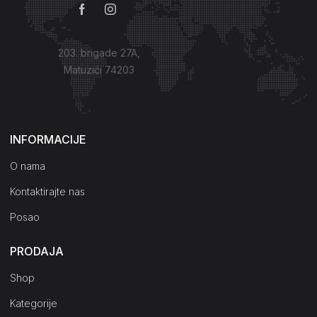
203. brigade 27A,
Matuzići 74203
Kako do nas?
INFORMACIJE
O nama
Kontaktirajte nas
Posao
PRODAJA
Shop
Kategorije