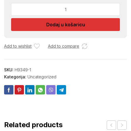
SMIGL
PAPIR
ROLNA
Dodaj u košaricu
50X0,2m
GXK51
40
količina
Add to wishlist
Add to compare
SKU:
H9349-1
Kategorija:
Uncategorized
Related products