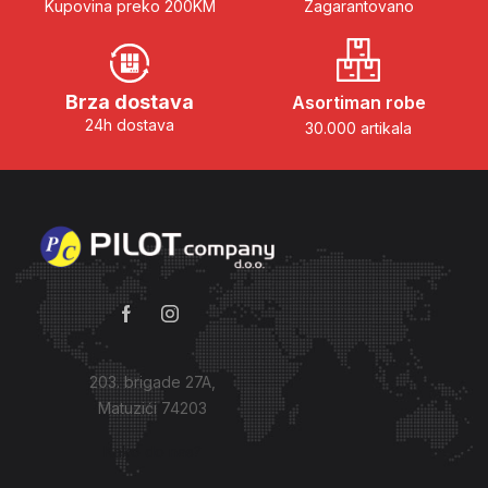
Kupovina preko 200KM
Zagarantovano
Brza dostava
Asortiman robe
24h dostava
30.000 artikala
203. brigade 27A,
Matuzići 74203
Kako do nas?