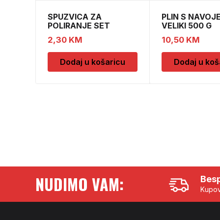
SPUZVICA ZA
PLIN S NAVOJ
POLIRANJE SET
VELIKI 500 G
2,30
KM
10,50
KM
Dodaj u košaricu
Dodaj u koš
NUDIMO VAM:
Besp
Kupov