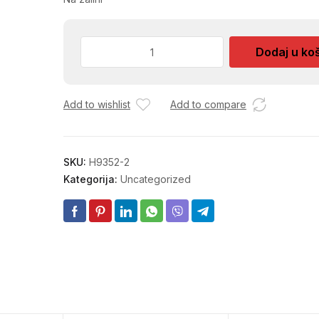
BRUS
Dodaj u ko
BUSILICE
SMIGL
60
Add to wishlist
Add to compare
50X25
količina
SKU:
H9352-2
Kategorija:
Uncategorized