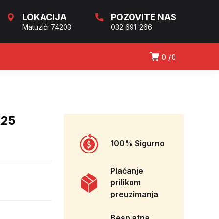
LOKACIJA
POZOVITE NAS
Matuzići 74203
032 691-266
0
0
X25
100% Sigurno
Plaćanje
prilikom
preuzimanja
Besplatna