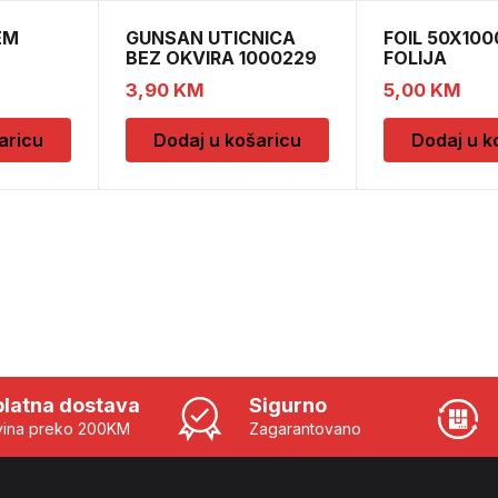
EM
GUNSAN UTICNICA
FOIL 50X100
BEZ OKVIRA 1000229
FOLIJA
3,90
KM
5,00
KM
aricu
Dodaj u košaricu
Dodaj u k
latna dostava
Sigurno
ina preko 200KM
Zagarantovano