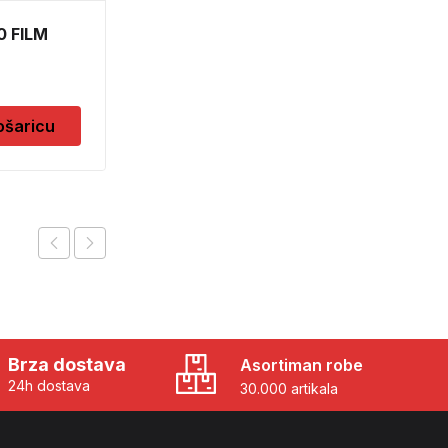
0 FILM
BORFUTER DO 6,5
6132
11,50
KM
ošaricu
Dodaj u košaricu
Brza dostava
Asortiman robe
24h dostava
30.000 artikala