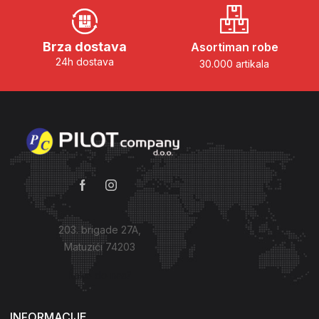
Brza dostava
Asortiman robe
24h dostava
30.000 artikala
203. brigade 27A,
Matuzići 74203
Kako do nas?
INFORMACIJE