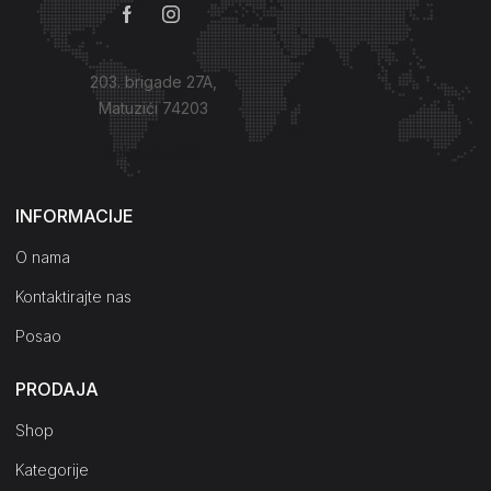
203. brigade 27A,
Matuzići 74203
Kako do nas?
INFORMACIJE
O nama
Kontaktirajte nas
Posao
PRODAJA
Shop
Kategorije