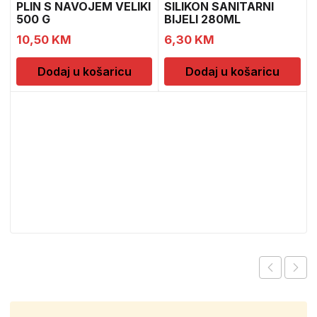
PLIN S NAVOJEM VELIKI
SILIKON SANITARNI
500 G
BIJELI 280ML
1
10,50
KM
6,30
KM
Dodaj u košaricu
Dodaj u košaricu