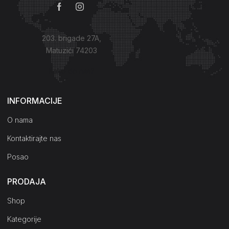
203. brigade 27A,
Matuzići 74203
Kako do nas?
INFORMACIJE
O nama
Kontaktirajte nas
Posao
PRODAJA
Shop
Kategorije