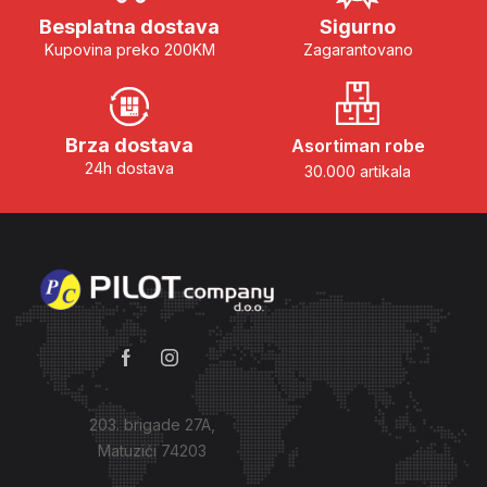
Besplatna dostava
Sigurno
Kupovina preko 200KM
Zagarantovano
Brza dostava
Asortiman robe
24h dostava
30.000 artikala
203. brigade 27A,
Matuzići 74203