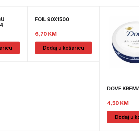
SU
FOIL 90X1500
54
6,70
KM
aricu
Dodaj u košaricu
DOVE KREMA
4,50
KM
Dodaj u k