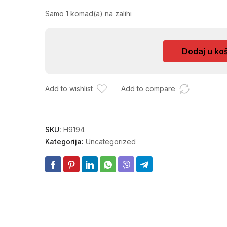
Samo 1 komad(a) na zalihi
UPALJAC
Dodaj u ko
ZA
POTPALU
FLEXIBILNI
Add to wishlist
Add to compare
SA
BATERIJ
količina
SKU:
H9194
Kategorija:
Uncategorized