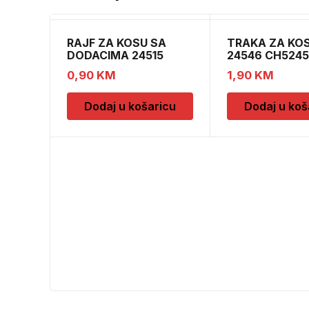
RAJF ZA KOSU SA
TRAKA ZA KO
DODACIMA 24515
24546 CH524
CH52451
0,90
KM
1,90
KM
Dodaj u košaricu
Dodaj u koš