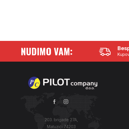
NUDIMO VAM:
Besp
Kupov
203. brigade 27A,
Matuzići 74203