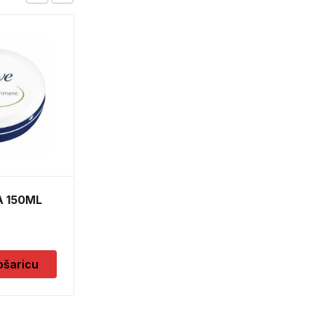
SPUZVICA ZA
POLIRANJE SET
2,30
KM
Dodaj u košaricu
 150ML
ošaricu