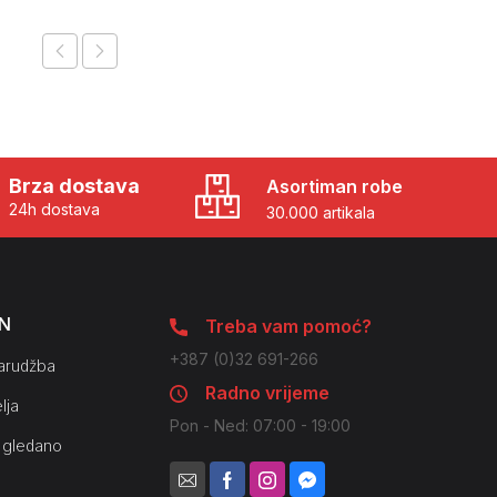
Brza dostava
Asortiman robe
24h dostava
30.000 artikala
N
Treba vam pomoć?
+387 (0)32 691-266
arudžba
Radno vrijeme
lja
Pon - Ned: 07:00 - 19:00
 gledano