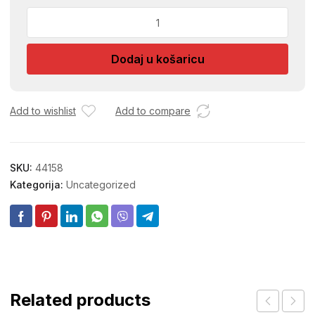
TERMOMETAR
DRVO
VECI
Dodaj u košaricu
SK-
15
737
količina
Add to wishlist
Add to compare
SKU:
44158
Kategorija:
Uncategorized
Related products