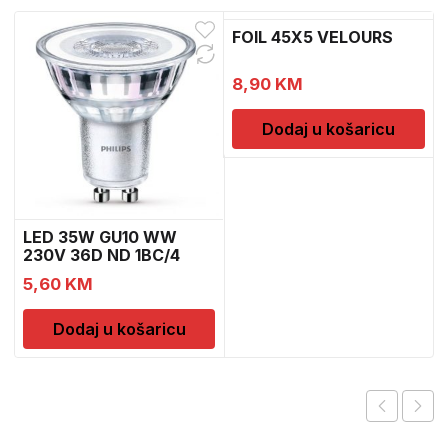
FOIL 45X5 VELOURS
8,90
KM
Dodaj u košaricu
LED 35W GU10 WW
230V 36D ND 1BC/4
5,60
KM
Dodaj u košaricu