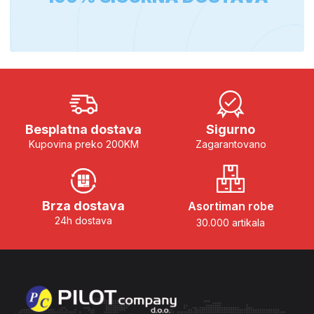
Besplatna dostava
Sigurno
Kupovina preko 200KM
Zagarantovano
Brza dostava
Asortiman robe
24h dostava
30.000 artikala