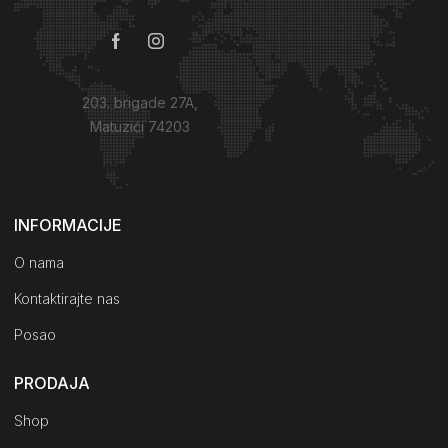
203. brigade 27A,
Matuzići 74203
Kako do nas?
INFORMACIJE
O nama
Kontaktirajte nas
Posao
PRODAJA
Shop