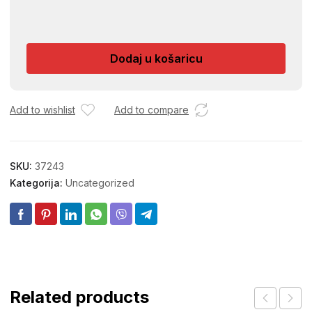
TASTER
305L
PREKIDAC
Dodaj u košaricu
ZA
ZVONO
U
ZID
Add to wishlist
Add to compare
K
R4
količina
SKU:
37243
Kategorija:
Uncategorized
Related products