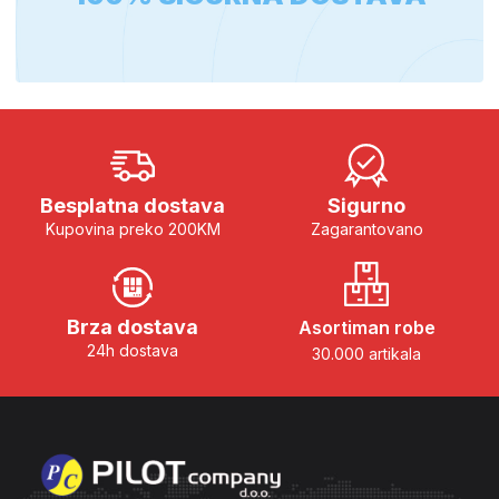
Besplatna dostava
Sigurno
Kupovina preko 200KM
Zagarantovano
Brza dostava
Asortiman robe
24h dostava
30.000 artikala