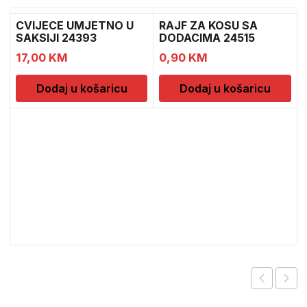
CVIJECE UMJETNO U
RAJF ZA KOSU SA
SAKSIJI 24393
DODACIMA 24515
CH52439
CH52451
17,00
KM
0,90
KM
Dodaj u košaricu
Dodaj u košaricu