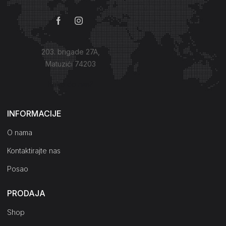
203. brigade 27A,
Matuzići 74203
Kako do nas?
INFORMACIJE
O nama
Kontaktirajte nas
Posao
PRODAJA
Shop