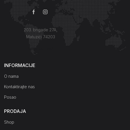
203. brigade 27A,
Matuzići 74203
Kako do nas?
INFORMACIJE
O nama
Kontaktirajte nas
Posao
PRODAJA
Shop