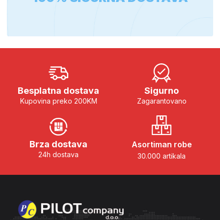
Besplatna dostava
Sigurno
Kupovina preko 200KM
Zagarantovano
Brza dostava
Asortiman robe
24h dostava
30.000 artikala