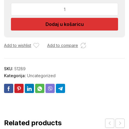
STOLJNJAK
BIJELI-
SMEDI
Dodaj u košaricu
132X177
PVC
količina
Add to wishlist
Add to compare
SKU:
51289
Kategorija:
Uncategorized
Related products