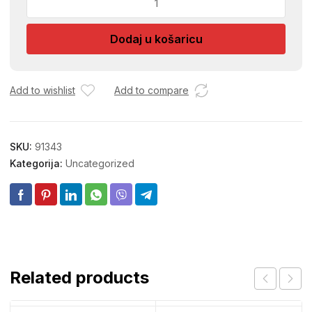
RATAN
ROMA
Dodaj u košaricu
1515
količina
Add to wishlist
Add to compare
SKU:
91343
Kategorija:
Uncategorized
Related products