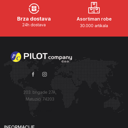
Brza dostava
Asortiman robe
24h dostava
30.000 artikala
203. brigade 27A,
Matuzići 74203
Kako do nas?
INFORMACIJE