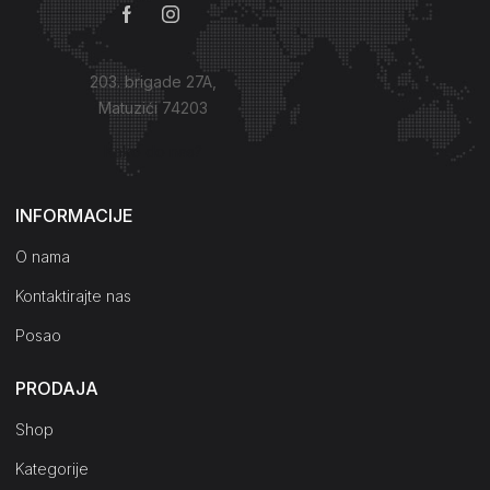
203. brigade 27A,
Matuzići 74203
Kako do nas?
INFORMACIJE
O nama
Kontaktirajte nas
Posao
PRODAJA
Shop
Kategorije