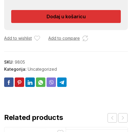
FOTELJA
I
Dodaj u košaricu
0449
količina
Add to wishlist
Add to compare
SKU:
9805
Kategorija:
Uncategorized
Related products