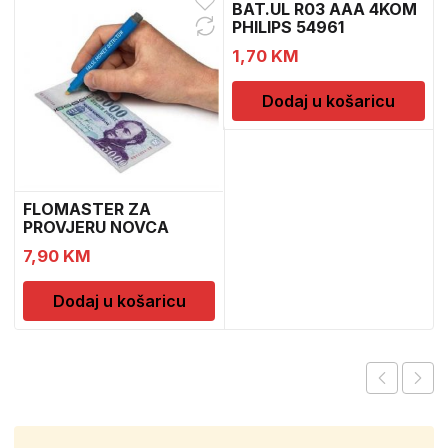
BAT.UL R03 AAA 4KOM
PHILIPS 54961
1,70
KM
Dodaj u košaricu
FLOMASTER ZA
PROVJERU NOVCA
SAFESCAN 30
7,90
KM
Dodaj u košaricu