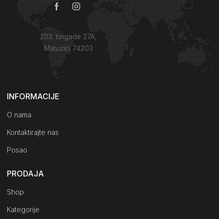
203. brigade 27A,
Matuzići 74203
Kako do nas?
INFORMACIJE
O nama
Kontaktirajte nas
Posao
PRODAJA
Shop
Kategorije