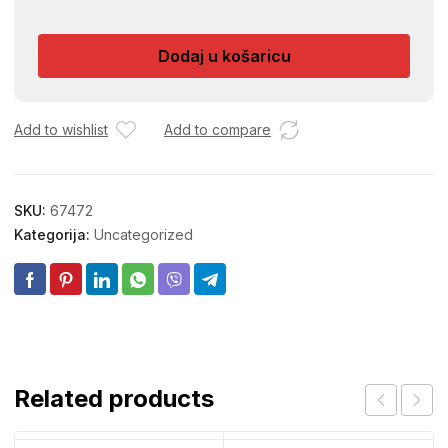
ZA
UBRUS
Dodaj u košaricu
K-
230
77192
količina
Add to wishlist
Add to compare
SKU:
67472
Kategorija:
Uncategorized
Related products