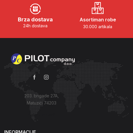
Brza dostava
Asortiman robe
24h dostava
30.000 artikala
203. brigade 27A,
Matuzići 74203
Kako do nas?
INFORMACIJE