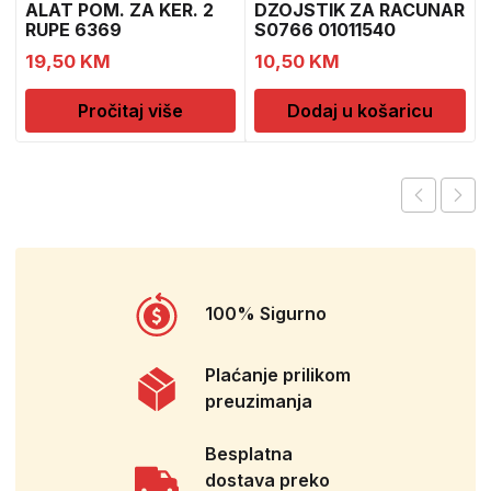
ALAT POM. ZA KER. 2
DZOJSTIK ZA RACUNAR
RUPE 6369
S0766 01011540
19,50
KM
10,50
KM
Pročitaj više
Dodaj u košaricu
100% Sigurno
Plaćanje prilikom
preuzimanja
Besplatna
dostava preko