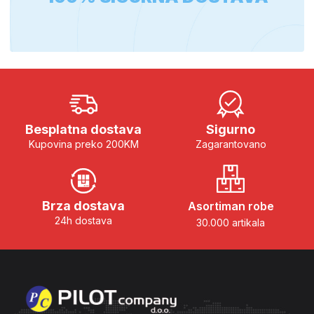
Besplatna dostava
Sigurno
Kupovina preko 200KM
Zagarantovano
Brza dostava
Asortiman robe
24h dostava
30.000 artikala