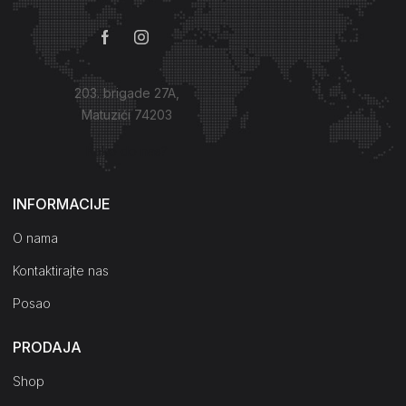
203. brigade 27A,
Matuzići 74203
Kako do nas?
INFORMACIJE
O nama
Kontaktirajte nas
Posao
PRODAJA
Shop