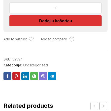
SPAVACICA
Z.
HALJINA
Dodaj u košaricu
83609
RB.11
količina
Add to wishlist
Add to compare
SKU:
52594
Kategorija:
Uncategorized
Related products