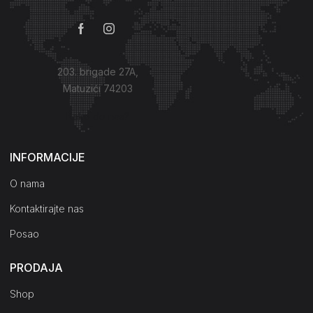
203. brigade 27A,
Matuzići 74203
Kako do nas?
INFORMACIJE
O nama
Kontaktirajte nas
Posao
PRODAJA
Shop