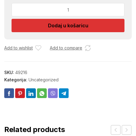
SOLJE
1105800Y/GF/A000-
G107
Dodaj u košaricu
91-
170
količina
Add to wishlist
Add to compare
SKU:
49216
Kategorija:
Uncategorized
Related products