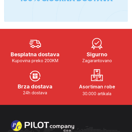
Besplatna dostava
Sigurno
Kupovina preko 200KM
Zagarantovano
Brza dostava
Asortiman robe
24h dostava
30.000 artikala