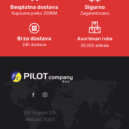
Besplatna dostava
Sigurno
Kupovina preko 200KM
Zagarantovano
Brza dostava
Asortiman robe
24h dostava
30.000 artikala
203. brigade 27A,
Matuzići 74203