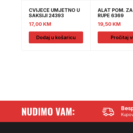
CVIJECE UMJETNO U
ALAT POM. ZA 
SAKSIJI 24393
RUPE 6369
CH52439
17,00
KM
19,50
KM
Dodaj u košaricu
Pročitaj v
NUDIMO VAM:
Besp
Kupov