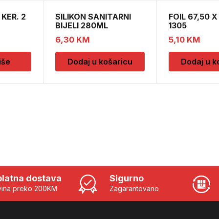
KER. 2
SILIKON SANITARNI
FOIL 67,50 X
BIJELI 280ML
1305
6,30
KM
5,10
KM
iše
Dodaj u košaricu
Dodaj u k
latna dostava
Sigurno
ina preko 200KM
Zagarantovano