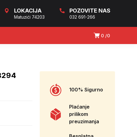
LOKACIJA
POZOVITE NAS
Matuzići 74203
032 691-266
0
0
8294
100% Sigurno
Plaćanje
prilikom
preuzimanja
Besplatna