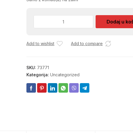
SKALPEL
Dodaj u ko
UNIOR
100
556A
Add to wishlist
Add to compare
628294
količina
SKU:
73771
Kategorija:
Uncategorized