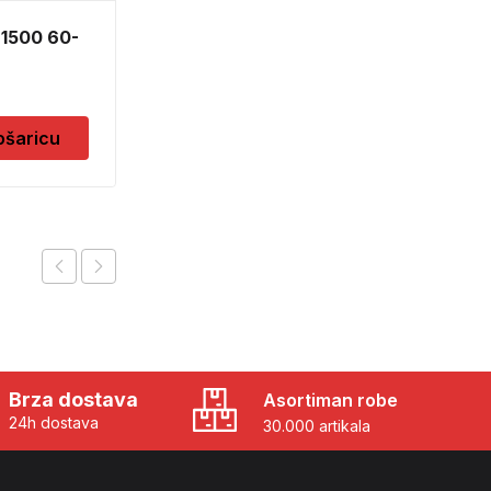
 1500 60-
NOGARI KOTLICA MALI
12,00
KM
ošaricu
Dodaj u košaricu
Brza dostava
Asortiman robe
24h dostava
30.000 artikala