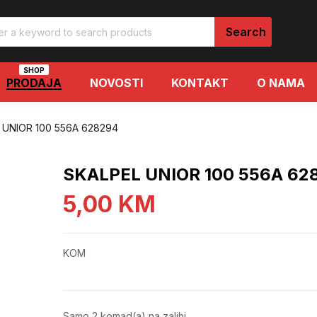
SHOP
PRODAJA
NOVOSTI
KONTAKT
O NAMA
 UNIOR 100 556A 628294
SKALPEL UNIOR 100 556A 62
5,00
KM
KOM
Samo 2 komad(a) na zalihi