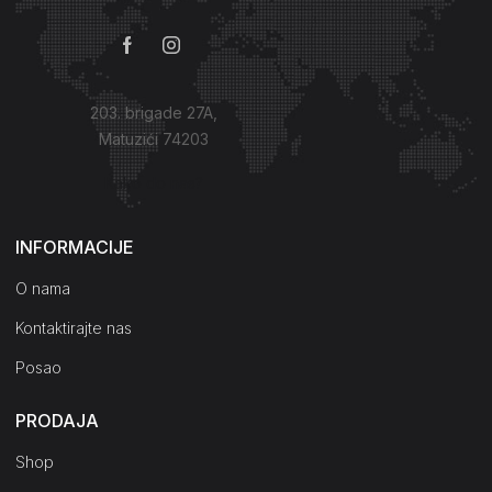
203. brigade 27A,
Matuzići 74203
Kako do nas?
INFORMACIJE
O nama
Kontaktirajte nas
Posao
PRODAJA
Shop