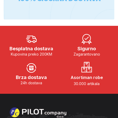
Besplatna dostava
Sigurno
Kupovina preko 200KM
Zagarantovano
Brza dostava
Asortiman robe
24h dostava
30.000 artikala