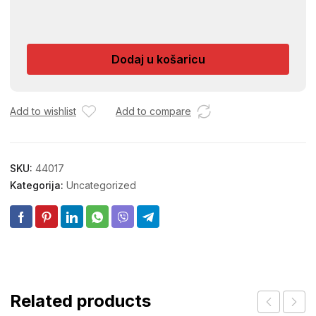
SILIKONSKI
CISTAC
ZA
Dodaj u košaricu
ODVOD
GG700638
količina
Add to wishlist
Add to compare
SKU:
44017
Kategorija:
Uncategorized
Related products