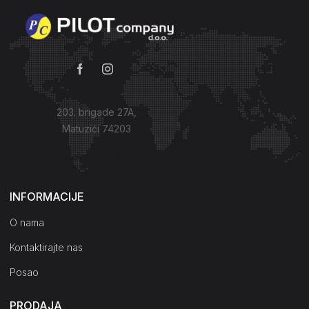
203. brigade 27A,
Matuzići 74203
Kako do nas?
INFORMACIJE
O nama
Kontaktirajte nas
Posao
PRODAJA