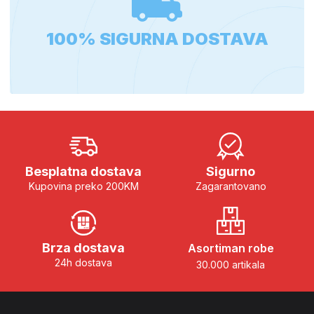
100% SIGURNA DOSTAVA
Besplatna dostava
Sigurno
Kupovina preko 200KM
Zagarantovano
Brza dostava
Asortiman robe
24h dostava
30.000 artikala