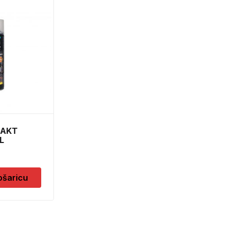
PLIN S NAVOJEM
VELIKI 500 G
10,50
KM
Dodaj u košaricu
TAKT
L
ošaricu