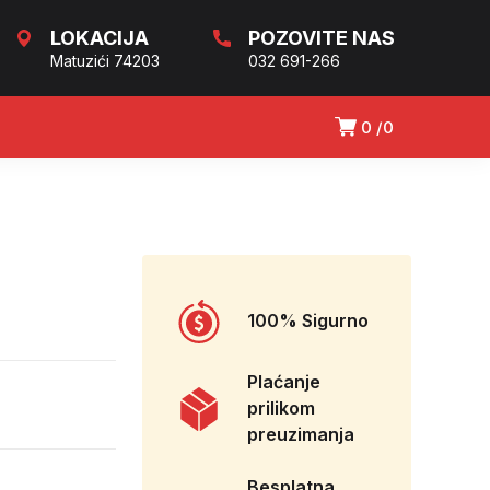
LOKACIJA
POZOVITE NAS
Matuzići 74203
032 691-266
0
0
100% Sigurno
Plaćanje
prilikom
preuzimanja
Besplatna