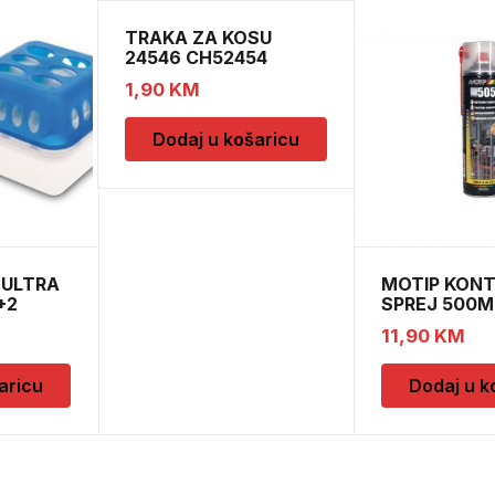
TRAKA ZA KOSU
24546 CH52454
1,90
KM
Dodaj u košaricu
 ULTRA
MOTIP KON
+2
SPREJ 500M
M090505
11,90
KM
aricu
Dodaj u k