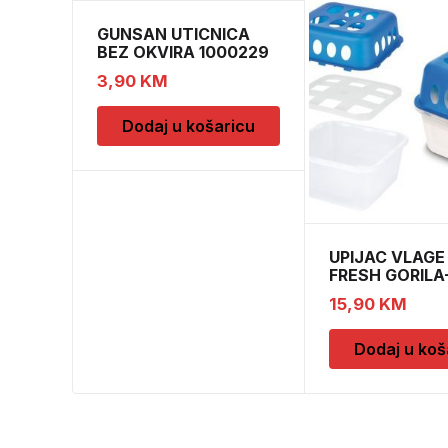
GUNSAN UTICNICA
BEZ OKVIRA 1000229
3,90
KM
Dodaj u košaricu
UPIJAC VLAGE
FRESH GORILA
DOPUNE
15,90
KM
Dodaj u koš