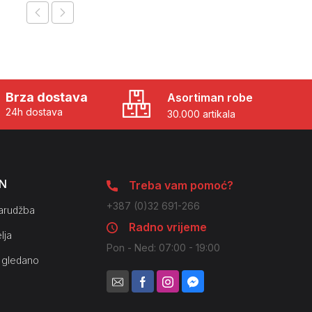
Brza dostava
Asortiman robe
24h dostava
30.000 artikala
N
Treba vam pomoć?
+387 (0)32 691-266
arudžba
Radno vrijeme
lja
Pon - Ned: 07:00 - 19:00
 gledano