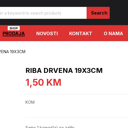
SHOP
PRODAJA
NOVOSTI
KONTAKT
O NAMA
VENA 19X3CM
RIBA DRVENA 19X3CM
1,50
KM
KOM
Samo 1 komad(a) na zalihi