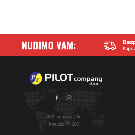
NUDIMO VAM:
Besp
Kupov
203. brigade 27A,
Matuzići 74203