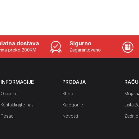
latna dostava
Sigurno
ina preko 200KM
Zagarantovano
INFORMACIJE
PRODAJA
RAČU
O nama
Shop
Moja n
Kontaktirajte nas
Kategorije
Lista že
Posao
Novosti
Zadnje