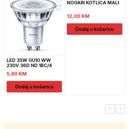
NOGARI KOTLICA MALI
1
12,00
KM
Dodaj u košaricu
LED 35W GU10 WW
230V 36D ND 1BC/4
5,60
KM
Dodaj u košaricu