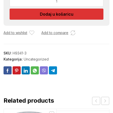
PLOCA
TANKA
Dodaj u košaricu
230
količina
Add to wishlist
Add to compare
SKU:
H9341-3
Kategorija:
Uncategorized
Related products