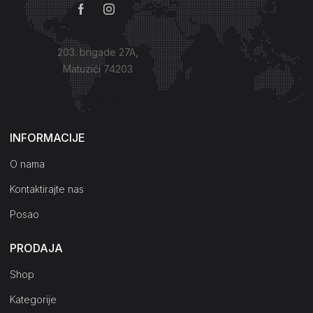
203. brigade 27A,
Matuzići 74203
Kako do nas?
INFORMACIJE
O nama
Kontaktirajte nas
Posao
PRODAJA
Shop
Kategorije