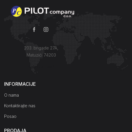
203. brigade 27A,
Matuzići 74203
Kako do nas?
INFORMACIJE
O nama
Kontaktirajte nas
Posao
PRODAJA