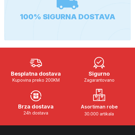
100% SIGURNA DOSTAVA
Besplatna dostava
Sigurno
Kupovina preko 200KM
Zagarantovano
Brza dostava
Asortiman robe
24h dostava
30.000 artikala