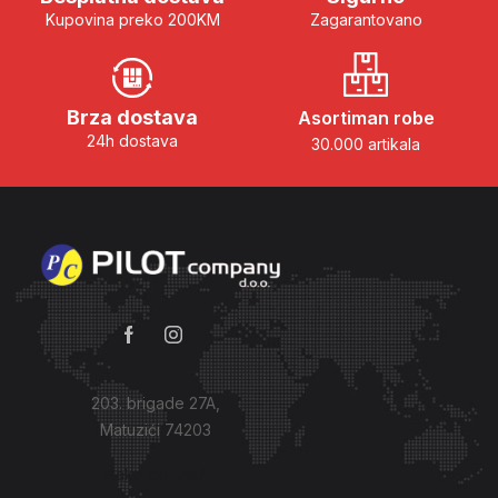
Kupovina preko 200KM
Zagarantovano
Brza dostava
Asortiman robe
24h dostava
30.000 artikala
203. brigade 27A,
Matuzići 74203
Kako do nas?