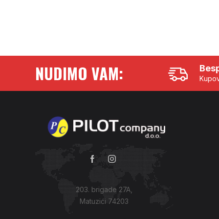
NUDIMO VAM:
Besp
Kupov
203. brigade 27A,
Matuzići 74203