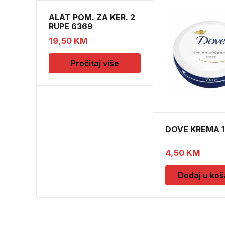
ALAT POM. ZA KER. 2
RUPE 6369
19,50
KM
Pročitaj više
DOVE KREMA 
4,50
KM
Dodaj u koš