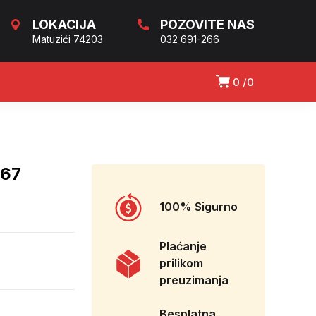
LOKACIJA
POZOVITE NAS
Matuzići 74203
032 691-266
0
0
767
100% Sigurno
Plaćanje
prilikom
preuzimanja
Besplatna