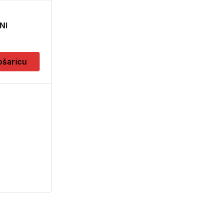
BORFUTER DO 6,5
NI
6132
EZ OKVIRA
11,50
KM
ošaricu
Dodaj u košaricu