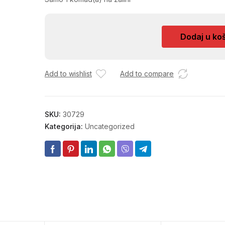
KLIJESTA
Dodaj u ko
ZA
SAJLU
900
Add to wishlist
Add to compare
002767
količina
SKU:
30729
Kategorija:
Uncategorized