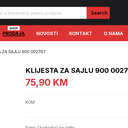
SHOP
PRODAJA
NOVOSTI
KONTAKT
O NAMA
A ZA SAJLU 900 002767
KLIJESTA ZA SAJLU 900 002
75,90
KM
KOM
Samo 1 komad(a) na zalihi