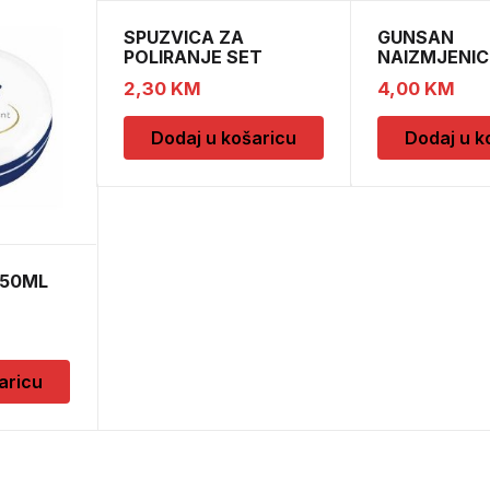
SPUZVICA ZA
GUNSAN
POLIRANJE SET
NAIZMJENIC
PREKIDAC B
2,30
KM
4,00
KM
Dodaj u košaricu
Dodaj u k
150ML
aricu