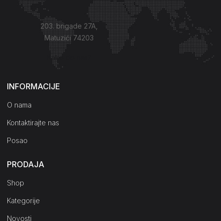
203. brigade 27A,
Matuzići 74203
Kako do nas?
INFORMACIJE
O nama
Kontaktirajte nas
Posao
PRODAJA
Shop
Kategorije
Novosti