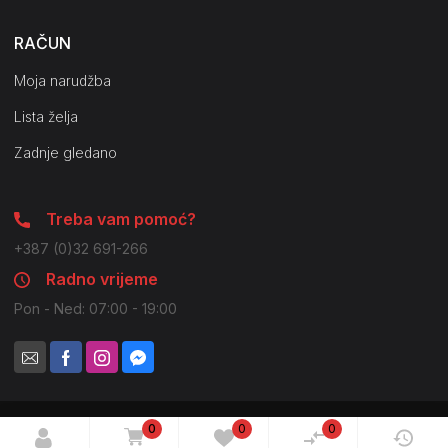
RAČUN
Moja narudžba
Lista želja
Zadnje gledano
Treba vam pomoć?
+387 (0)32 691-266
Radno vrijeme
Pon - Ned: 07:00 - 19:00
0
0
0
© 2021 Pilot Company. Sva prava zadržana. Moguće su