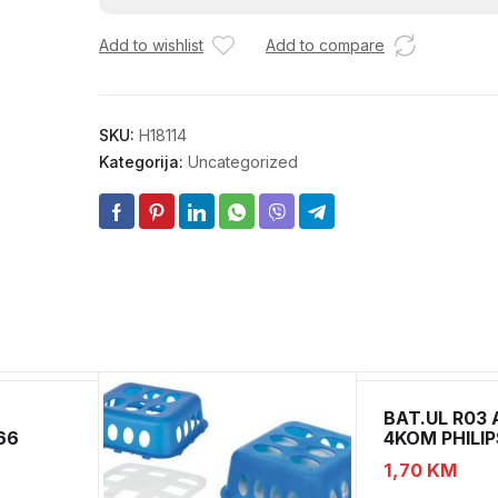
količina
Add to wishlist
Add to compare
SKU:
H18114
Kategorija:
Uncategorized
BAT.UL R03
66
4KOM PHILIP
1,70
KM