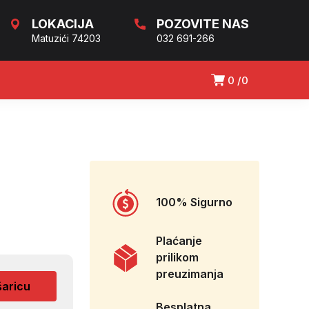
LOKACIJA
POZOVITE NAS
Matuzići 74203
032 691-266
0
0
100% Sigurno
Plaćanje
prilikom
preuzimanja
šaricu
Besplatna