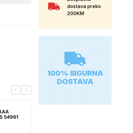
dostava preko
200KM
100% SIGURNA
DOSTAVA
 AAA
BORFUTER DO 6,5
S 54961
6132
11,50
KM