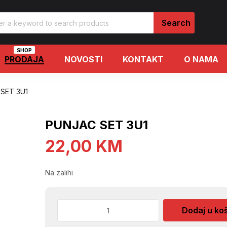
SHOP
PRODAJA
NOVOSTI
KONTAKT
O NAMA
SET 3U1
PUNJAC SET 3U1
22,00
KM
Na zalihi
PUNJAC
Dodaj u ko
SET
3U1