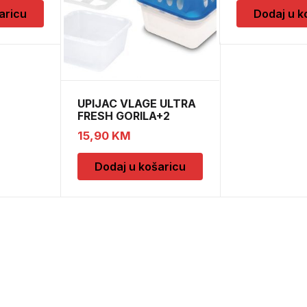
aricu
Dodaj u k
UPIJAC VLAGE ULTRA
FRESH GORILA+2
DOPUNE
15,90
KM
Dodaj u košaricu