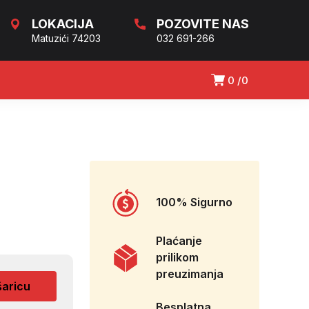
LOKACIJA
POZOVITE NAS
Matuzići 74203
032 691-266
0
0
100% Sigurno
Plaćanje
prilikom
preuzimanja
šaricu
Besplatna