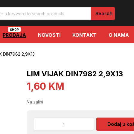
SHOP
PRODAJA
NOVOSTI
KONTAKT
O NAMA
K DIN7982 2,9X13
LIM VIJAK DIN7982 2,9X13
1,60
KM
Na zalihi
LIM
Dodaj u ko
VIJAK
DIN7982