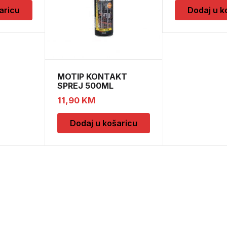
aricu
Dodaj u k
MOTIP KONTAKT
SPREJ 500ML
M090505
11,90
KM
Dodaj u košaricu