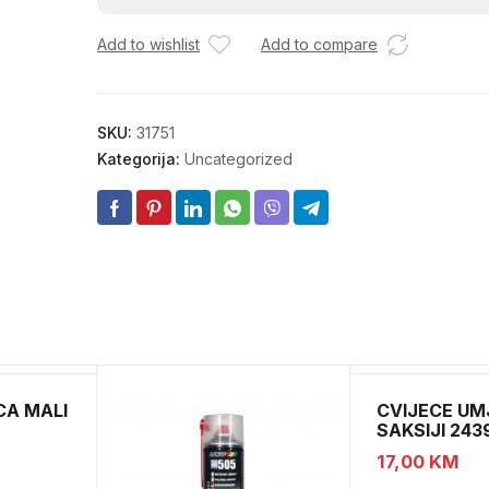
2,9X13
Add to wishlist
Add to compare
količina
SKU:
31751
Kategorija:
Uncategorized
CA MALI
CVIJECE UM
SAKSIJI 243
CH52439
17,00
KM