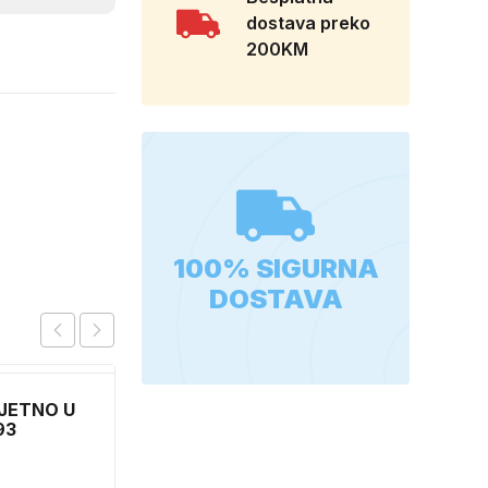
dostava preko
200KM
100% SIGURNA
DOSTAVA
JETNO U
SPUZVICA ZA
93
POLIRANJE M
1,20
KM