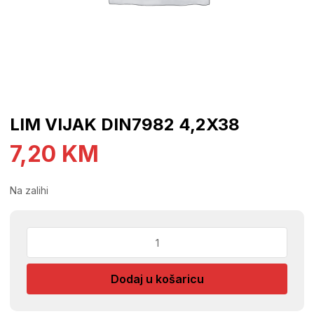
LIM VIJAK DIN7982 4,2X38
7,20
KM
Na zalihi
LIM
VIJAK
DIN7982
Dodaj u košaricu
4,2X38
količina