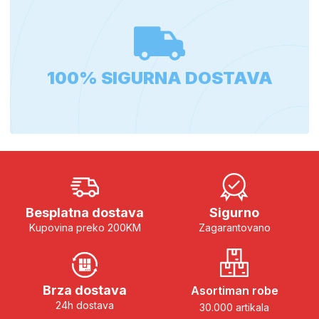
100% SIGURNA DOSTAVA
Besplatna dostava
Sigurno
Kupovina preko 200KM
Zagarantovano
Brza dostava
Asortiman robe
24h dostava
30.000 artikala