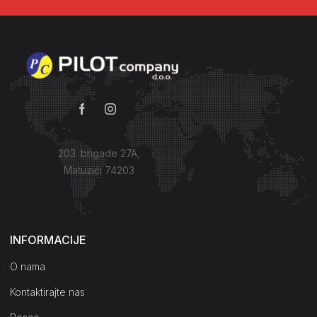
203. brigade 27A,
Matuzići 74203
Kako do nas?
INFORMACIJE
O nama
Kontaktirajte nas