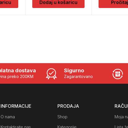
aricu
Dodaj u košaricu
Pročita
latna dostava
Sigurno
ina preko 200KM
Zagarantovano
INFORMACIJE
PRODAJA
RAČU
O nama
Shop
Moja n
Kontaktirajte nas
Kategorije
Lista že