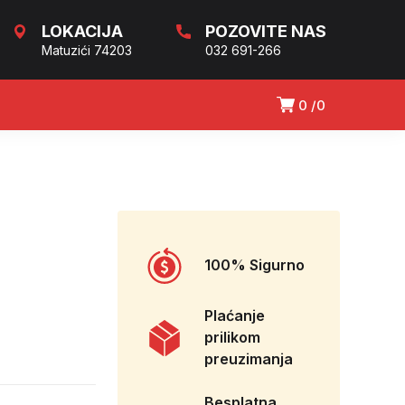
LOKACIJA
POZOVITE NAS
Matuzići 74203
032 691-266
0
0
100% Sigurno
Plaćanje
prilikom
preuzimanja
Besplatna