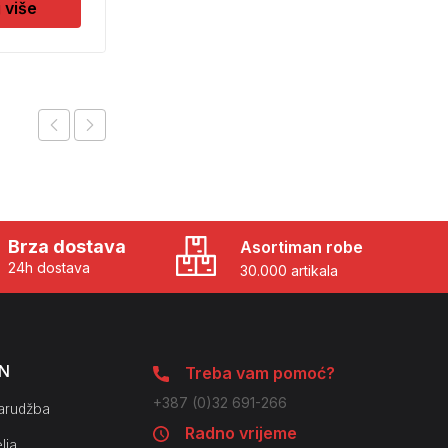
j više
Dodaj u košaricu
Brza dostava
Asortiman robe
24h dostava
30.000 artikala
N
Treba vam pomoć?
+387 (0)32 691-266
arudžba
Radno vrijeme
lja