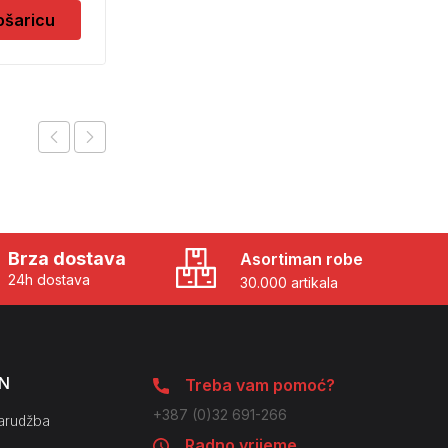
ošaricu
Dodaj u košaricu
Brza dostava
Asortiman robe
24h dostava
30.000 artikala
N
Treba vam pomoć?
+387 (0)32 691-266
arudžba
Radno vrijeme