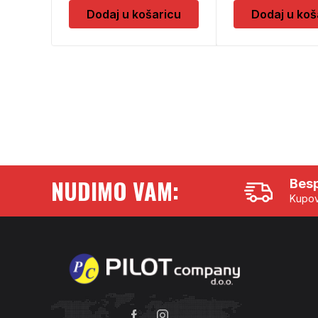
Dodaj u košaricu
Dodaj u koš
NUDIMO VAM:
Besp
Kupov