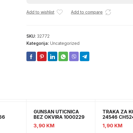
3,9X13
Add to wishlist
Add to compare
količina
SKU:
32772
Kategorija:
Uncategorized
GUNSAN UTICNICA
TRAKA ZA K
66
BEZ OKVIRA 1000229
24546 CH52
3,90
KM
1,90
KM