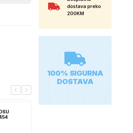
dostava preko
200KM
100% SIGURNA
DOSTAVA
OSU
PLIN S NAVOJEM
454
VELIKI 500 G
10,50
KM