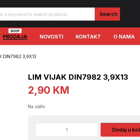
SHOP
PRODAJA
NOVOSTI
KONTAKT
O NAMA
K DIN7982 3,9X13
LIM VIJAK DIN7982 3,9X13
2,90
KM
Na zalihi
LIM
Dodaj u ko
VIJAK
DIN7982