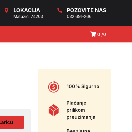
LOKACIJA
POZOVITE NAS
Matuzići 74203
032 691-266
0
0
100% Sigurno
Plaćanje
prilikom
preuzimanja
šaricu
Besplatna