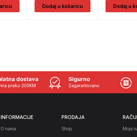
aricu
Dodaj u košaricu
Dodaj u k
latna dostava
Sigurno
ina preko 200KM
Zagarantovano
INFORMACIJE
PRODAJA
RAČU
O nama
Shop
Moja n