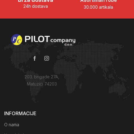
Asortiman robe
24h dostava
30.000 artikala
203. brigade 27A,
Matuzići 74203
Kako do nas?
INFORMACIJE
O nama