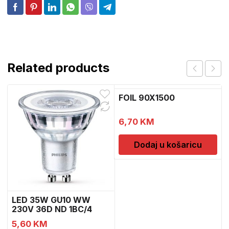
Related products
FOIL 90X1500
6,70
KM
Dodaj u košaricu
LED 35W GU10 WW
230V 36D ND 1BC/4
5,60
KM