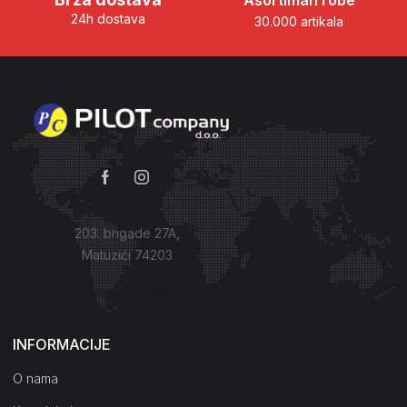
Asortiman robe
24h dostava
30.000 artikala
203. brigade 27A,
Matuzići 74203
Kako do nas?
INFORMACIJE
O nama