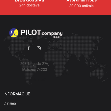
Asortiman robe
24h dostava
30.000 artikala
203. brigade 27A,
Matuzići 74203
Kako do nas?
INFORMACIJE
O nama