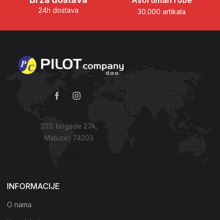
Asortiman robe
24h dostava
30.000 artikala
203. brigade 27A,
Matuzići 74203
Kako do nas?
INFORMACIJE
O nama