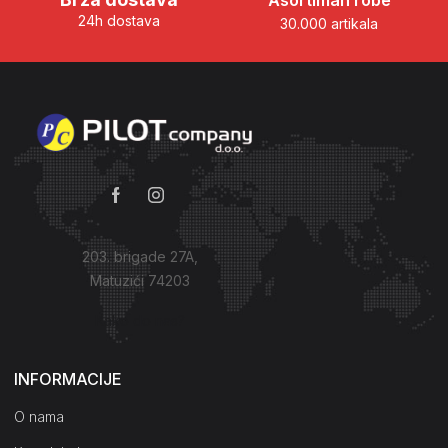
Asortiman robe
24h dostava
30.000 artikala
203. brigade 27A,
Matuzići 74203
Kako do nas?
INFORMACIJE
O nama