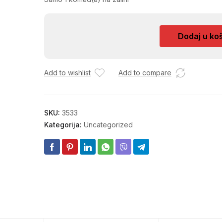
PRESA
Dodaj u ko
ZA
BAKIN
KOLAC
Add to wishlist
Add to compare
količina
SKU:
3533
Kategorija:
Uncategorized