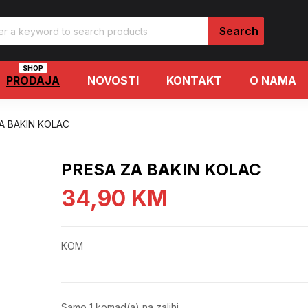
SHOP
PRODAJA
NOVOSTI
KONTAKT
O NAMA
A BAKIN KOLAC
PRESA ZA BAKIN KOLAC
34,90
KM
KOM
Samo 1 komad(a) na zalihi