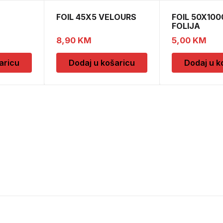
FOIL 45X5 VELOURS
FOIL 50X100
FOLIJA
 OKVIRA
8,90
KM
5,00
KM
aricu
Dodaj u košaricu
Dodaj u k