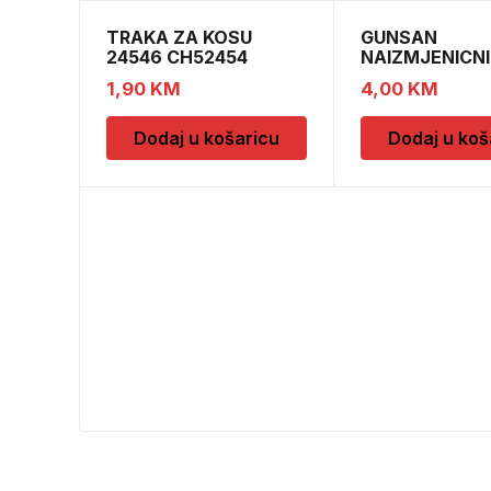
TRAKA ZA KOSU
GUNSAN
24546 CH52454
NAIZMJENICNI
PREKIDAC BEZ
1,90
KM
4,00
KM
Dodaj u košaricu
Dodaj u koš