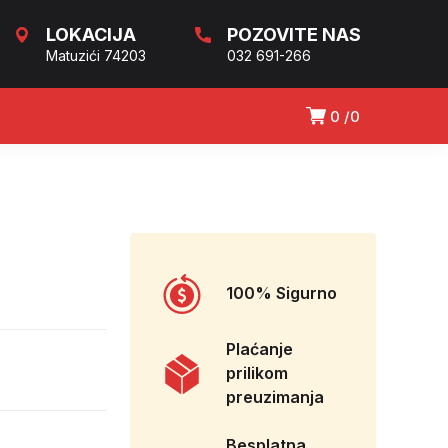
LOKACIJA
POZOVITE NAS
Matuzići 74203
032 691-266
0
0
100% Sigurno
Plaćanje
prilikom
preuzimanja
Besplatna