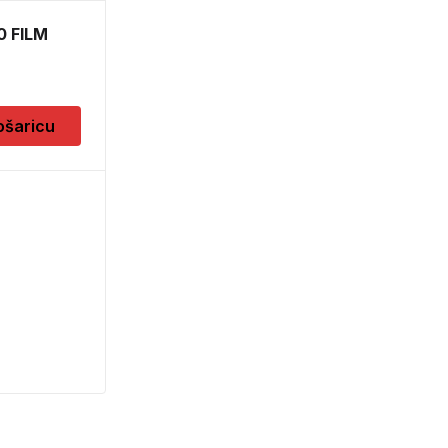
0 FILM
ošaricu
LED 35W GU10 WW
230V 36D ND 1BC/4
5,60
KM
Dodaj u košaricu