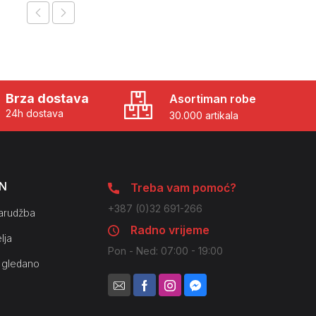
Brza dostava
Asortiman robe
24h dostava
30.000 artikala
N
Treba vam pomoć?
+387 (0)32 691-266
arudžba
Radno vrijeme
lja
Pon - Ned: 07:00 - 19:00
 gledano