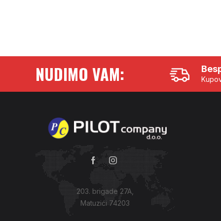
NUDIMO VAM:
Besp
Kupov
203. brigade 27A,
Matuzići 74203