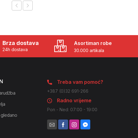
Brza dostava
Asortiman robe
24h dostava
30.000 artikala
N
Treba vam pomoć?
+387 (0)32 691-266
arudžba
Radno vrijeme
lja
Pon - Ned: 07:00 - 19:00
 gledano