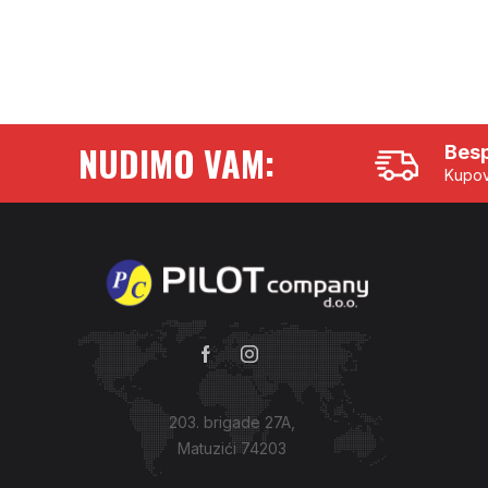
NUDIMO VAM:
Besp
Kupov
203. brigade 27A,
Matuzići 74203