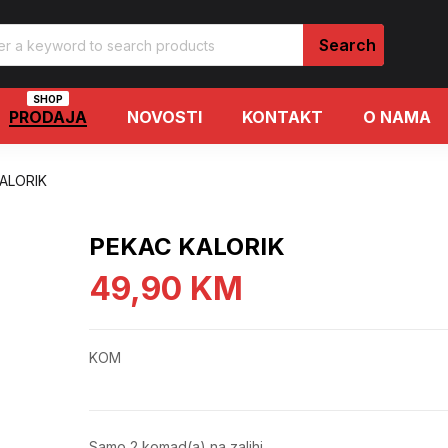
SHOP
PRODAJA
NOVOSTI
KONTAKT
O NAMA
ALORIK
PEKAC KALORIK
49,90
KM
KOM
Samo 2 komad(a) na zalihi