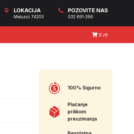
LOKACIJA
POZOVITE NAS
Matuzići 74203
032 691-266
0
0
100% Sigurno
Plaćanje
prilikom
preuzimanja
Besplatna