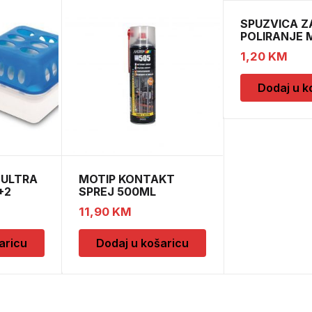
SPUZVICA Z
POLIRANJE 
1,20
KM
Dodaj u k
 ULTRA
MOTIP KONTAKT
+2
SPREJ 500ML
M090505
11,90
KM
aricu
Dodaj u košaricu