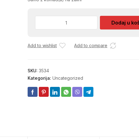
PEKAC
Dodaj u ko
KALORIK
količina
Add to wishlist
Add to compare
SKU:
3534
Kategorija:
Uncategorized