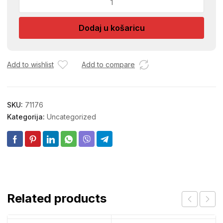
SILVER
33X22
Dodaj u košaricu
50A
količina
Add to wishlist
Add to compare
SKU:
71176
Kategorija:
Uncategorized
Related products