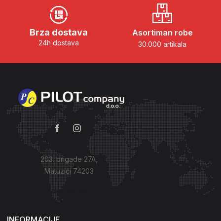
Brza dostava
Asortiman robe
24h dostava
30.000 artikala
203. brigade 27A,
Matuzići 74203
Kako do nas?
INFORMACIJE