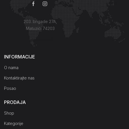
203. brigade 27A,
Matuzići 74203
Kako do nas?
INFORMACIJE
O nama
Kontaktirajte nas
Posao
PRODAJA
Shop
Kategorije