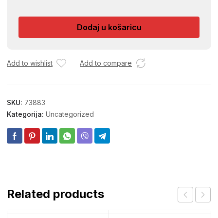
ZA
FLASE
Dodaj u košaricu
470
količina
Add to wishlist
Add to compare
SKU:
73883
Kategorija:
Uncategorized
Related products