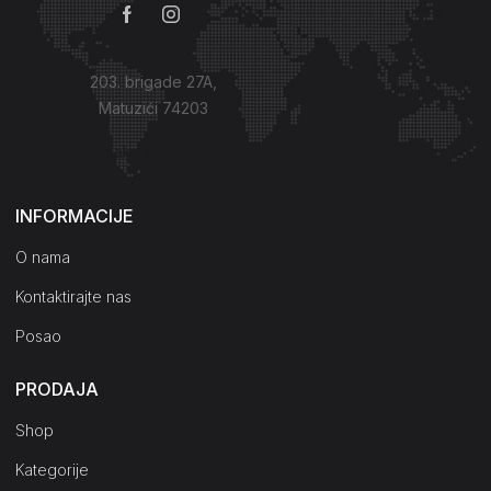
203. brigade 27A,
Matuzići 74203
Kako do nas?
INFORMACIJE
O nama
Kontaktirajte nas
Posao
PRODAJA
Shop
Kategorije