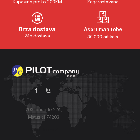
Kupovina preko 200KM
Zagarantovano
Brza dostava
Asortiman robe
24h dostava
30.000 artikala
203. brigade 27A,
Matuzići 74203
Kako do nas?