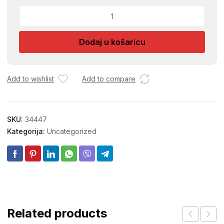
NOSAC
POL.
E
Dodaj u košaricu
FIKS.
S
EKSEROM
CRNA
Add to wishlist
Add to compare
50/1
2
količina
SKU:
34447
Kategorija:
Uncategorized
Related products