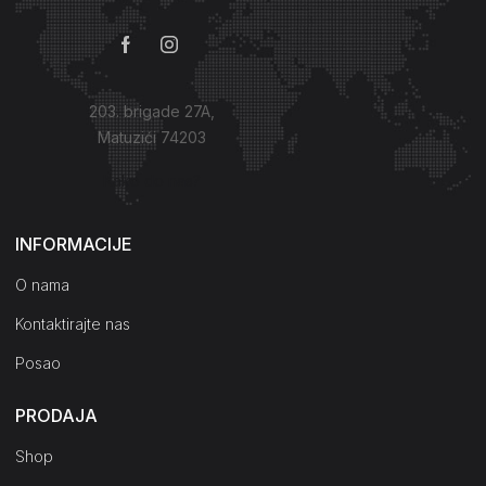
203. brigade 27A,
Matuzići 74203
Kako do nas?
INFORMACIJE
O nama
Kontaktirajte nas
Posao
PRODAJA
Shop