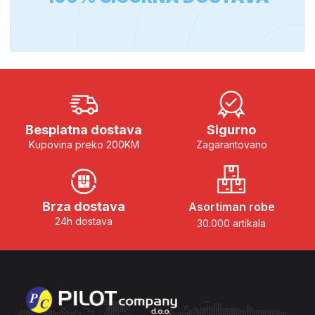
Besplatna dostava
Sigurno
Kupovina preko 200KM
Zagarantovano
Brza dostava
Asortiman robe
24h dostava
30.000 artikala