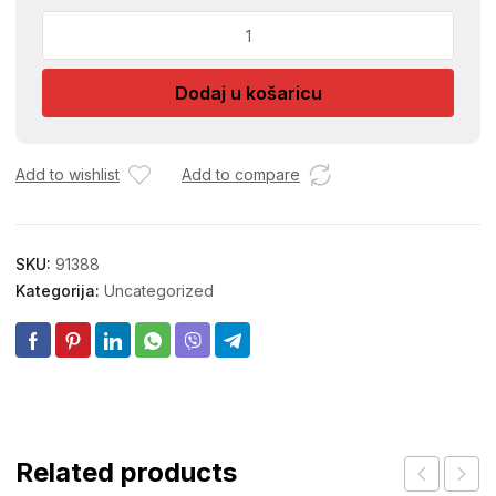
NOSAC
KAR.
PANNONIA
Dodaj u košaricu
16MM
CRNI
1/1
DIY168
Add to wishlist
Add to compare
količina
SKU:
91388
Kategorija:
Uncategorized
Related products