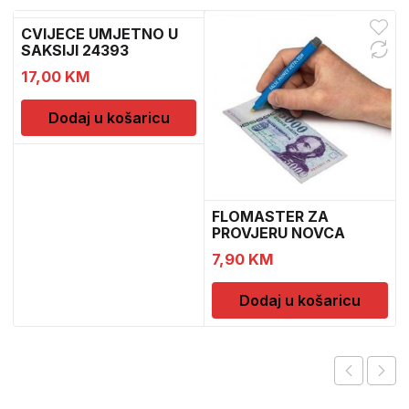
CVIJECE UMJETNO U
SAKSIJI 24393
CH52439
17,00
KM
Dodaj u košaricu
FLOMASTER ZA
PROVJERU NOVCA
SAFESCAN 30
7,90
KM
Dodaj u košaricu