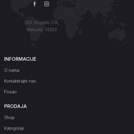
203. brigade 27A,
Matuzići 74203
Kako do nas?
INFORMACIJE
O nama
Kontaktirajte nas
Posao
PRODAJA
Shop
Kategorije