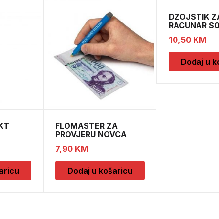
DZOJSTIK Z
RACUNAR S
01011540
10,50
KM
Dodaj u k
KT
FLOMASTER ZA
PROVJERU NOVCA
SAFESCAN 30
7,90
KM
aricu
Dodaj u košaricu