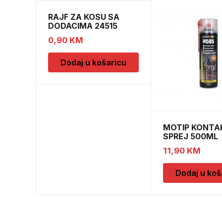
RAJF ZA KOSU SA
DODACIMA 24515
CH52451
0,90
KM
Dodaj u košaricu
MOTIP KONTA
SPREJ 500ML
M090505
11,90
KM
Dodaj u koš