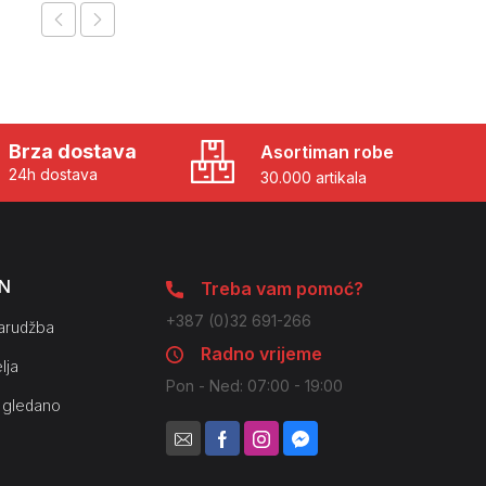
Brza dostava
Asortiman robe
24h dostava
30.000 artikala
N
Treba vam pomoć?
+387 (0)32 691-266
arudžba
Radno vrijeme
lja
Pon - Ned: 07:00 - 19:00
 gledano