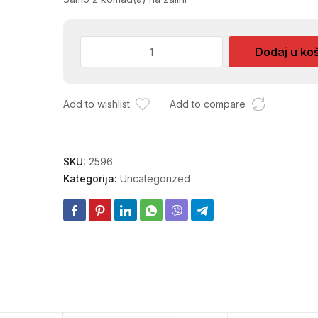
NASADNI
Dodaj u ko
KLJUC
1/2
32
Add to wishlist
Add to compare
mm
DUGI
količina
SKU:
2596
Kategorija:
Uncategorized