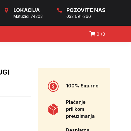
LOKACIJA
POZOVITE NAS
Matuzići 74203
032 691-266
0
0
UGI
100% Sigurno
Plaćanje
prilikom
preuzimanja
Besplatna