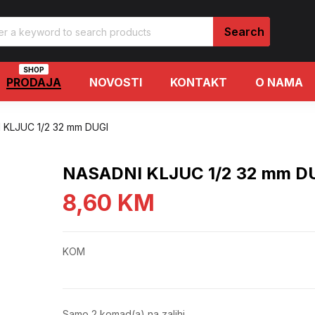
SHOP
PRODAJA
NOVOSTI
KONTAKT
O NAMA
 KLJUC 1/2 32 mm DUGI
NASADNI KLJUC 1/2 32 mm D
8,60
KM
KOM
Samo 2 komad(a) na zalihi